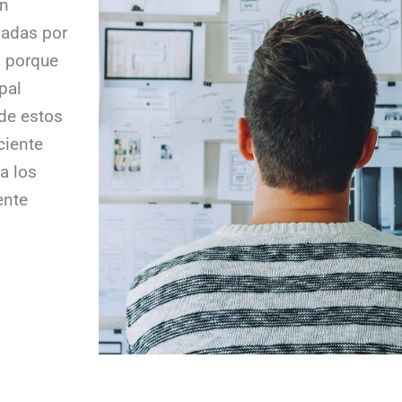
en
adas por
o porque
pal
 de estos
ciente
a los
ente