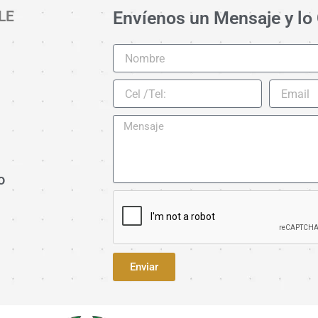
LE
Envíenos un Mensaje y l
Nombre
Cel
Email
/Tel:
o
Enviar