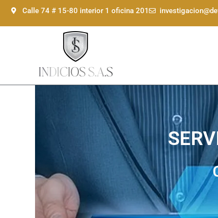
Ir
Calle 74 # 15-80 interior 1 oficina 201
investigacion@de
al
contenido
SERV