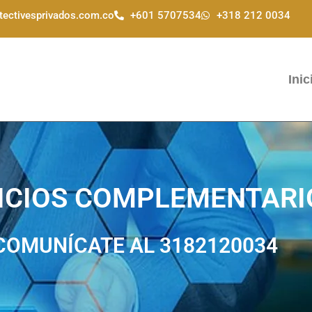
tectivesprivados.com.co
+601 5707534
+318 212 0034
Inic
ICIOS COMPLEMENTARI
COMUNÍCATE AL 3182120034